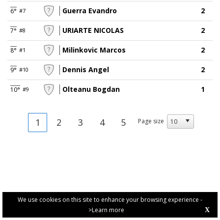
Guerra Evandro
2
6°
#7
URIARTE NICOLAS
2
7°
#8
Milinkovic Marcos
2
8°
#1
Dennis Angel
2
9°
#10
Olteanu Bogdan
1
10°
#9
1
2
3
4
5
Page size
We use cookies on this site to enhance your browsing experience -
>Learn more
X
PRIVACY POLICY