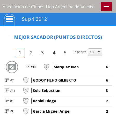
Togg
Asociacion de Clubes Liga Argentina de Voleibol
navig
Sup4 2012
MEJOR SACADOR
(PUNTOS DIRECTOS)
1
2
3
4
5
Page size
Marquez Ivan
6
1°
#13
GODOY FILHO GILBERTO
6
2°
#7
Sole Sebastian
3
3°
#11
Bonini Diego
2
4°
#1
García Miguel Angel
2
5°
#9