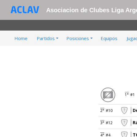
Asociacion de Clubes Liga Arge
Home
Partidos
Posiciones
Equipos
Juga
1°
#1
D
2°
#10
R
3°
#12
T
4°
#4