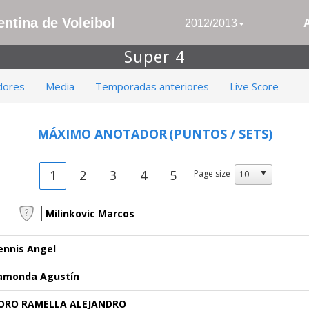
ntina de Voleibol
2012/2013
Super 4
dores
Media
Temporadas anteriores
Live Score
MÁXIMO ANOTADOR
(PUNTOS / SETS)
1
2
3
4
5
Page size
Milinkovic Marcos
ennis Angel
amonda Agustín
ORO RAMELLA ALEJANDRO