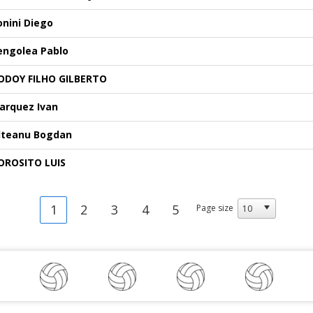
onini Diego
engolea Pablo
ODOY FILHO GILBERTO
arquez Ivan
lteanu Bogdan
OROSITO LUIS
1
2
3
4
5
Page size