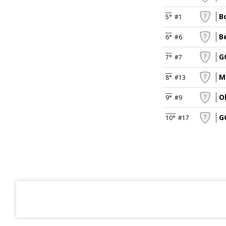
B
5°
#1
B
6°
#6
G
7°
#7
M
8°
#13
O
9°
#9
G
10°
#17