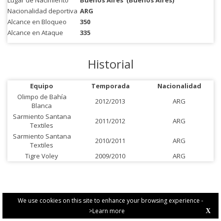
Lugar de Nacimiento
Buenos Aires
(Buenos Aires)
Nacionalidad deportiva
ARG
Alcance en Bloqueo
350
Alcance en Ataque
335
Historial
Equipo
Temporada
Nacionalidad
Olimpo de Bahía
2012/2013
ARG
Blanca
Sarmiento Santana
2011/2012
ARG
Textiles
Sarmiento Santana
2010/2011
ARG
Textiles
Tigre Voley
2009/2010
ARG
We use cookies on this site to enhance your browsing experience -
>Learn more
X
PRIVACY POLICY