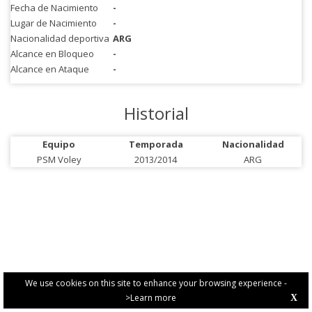
Fecha de Nacimiento
-
Lugar de Nacimiento
-
Nacionalidad deportiva
ARG
Alcance en Bloqueo
-
Alcance en Ataque
-
Historial
Equipo
Temporada
Nacionalidad
PSM Voley
2013/2014
ARG
We use cookies on this site to enhance your browsing experience -
>Learn more
X
PRIVACY POLICY