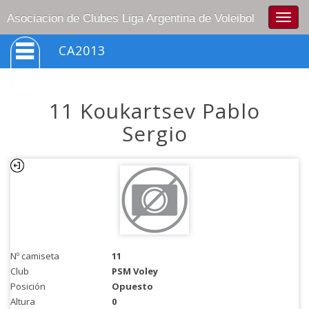
Togg
Asociacion de Clubes Liga Argentina de Voleibol
navig
CA2013
11 Koukartsev Pablo
Sergio
Nº camiseta
11
Club
PSM Voley
Posición
Opuesto
Altura
0