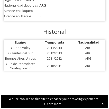
Lugar de Nacimiento
-
Nacionalidad deportiva
ARG
Alcance en Bloqueo
-
Alcance en Ataque
-
Historial
Equipo
Temporada
Nacionalidad
Ciudad Voley
2013/2014
ARG
Gigantes del Sur
2012/2013
ARG
Buenos Aires Unidos
2011/2012
ARG
Club de Pescadores
2010/2011
ARG
Gualeguaychú
We use cookies on this site to enhance your browsing experience -
>Learn more
X
PRIVACY POLICY