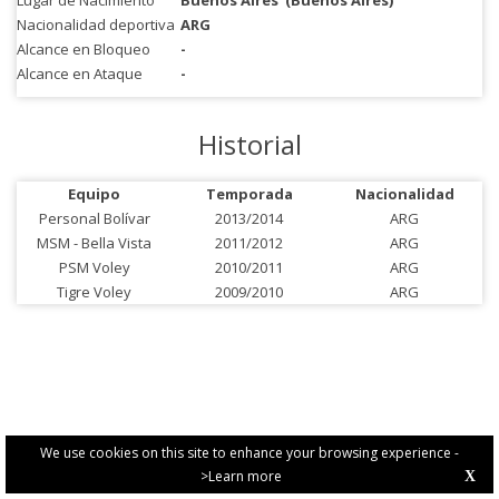
Lugar de Nacimiento
Buenos Aires
(Buenos Aires)
Nacionalidad deportiva
ARG
Alcance en Bloqueo
-
Alcance en Ataque
-
Historial
Equipo
Temporada
Nacionalidad
Personal Bolívar
2013/2014
ARG
MSM - Bella Vista
2011/2012
ARG
PSM Voley
2010/2011
ARG
Tigre Voley
2009/2010
ARG
We use cookies on this site to enhance your browsing experience -
>Learn more
X
PRIVACY POLICY