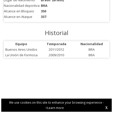
Lugar de Nacimiento
Brasil
(Brasil)
Nacionalidad deportiva
BRA
Alcance en Bloqueo
350
Alcance en Ataque
337
Historial
Equipo
Temporada
Nacionalidad
Buenos Aires Unidos
2011/2012
BRA
La Unión de Formosa
2009/2010
BRA
We use cookies on this site to enhance your browsing experience -
>Learn more
X
PRIVACY POLICY