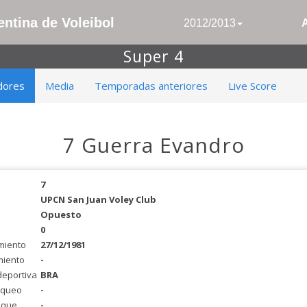
ntina de Voleibol
2012/2013
Super 4
dores
Media
Temporadas anteriores
Live Score
7 Guerra Evandro
7
UPCN San Juan Voley Club
Opuesto
0
miento
27/12/1981
miento
-
deportiva
BRA
oqueo
-
aque
-