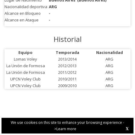
Lugar de Nacimiento
Buenos Aires
(Buenos Aires)
Nacionalidad deportiva
ARG
Alcance en Bloqueo
-
Alcance en Ataque
-
Historial
Equipo
Temporada
Nacionalidad
Lomas Voley
2013/2014
ARG
La Unión de Formosa
2012/2013
ARG
La Unión de Formosa
2011/2012
ARG
UPCN Voley Club
2010/2011
ARG
UPCN Voley Club
2009/2010
ARG
We use cookies on this site to enhance your browsing experience -
>Learn more
X
PRIVACY POLICY