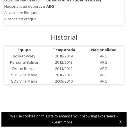
Lugar de Nacimiento
Buenos Aires
(Buenos Aires)
Nacionalidad deportiva
ARG
Alcance en Bloqueo
-
Alcance en Ataque
-
Historial
Equipo
Temporada
Nacionalidad
Bolívar Voley
2018/2019
ARG
Personal Bolívar
2012/2013
ARG
Drean Bolívar
2011/2012
ARG
SOS Villa María
2010/2011
ARG
SOS Villa María
2009/2010
ARG
We use cookies on this site to enhance your browsing experience -
>Learn more
X
PRIVACY POLICY