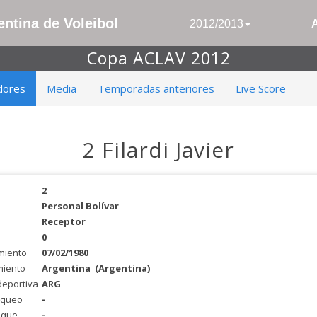
ntina de Voleibol
2012/2013
Copa ACLAV 2012
dores
Media
Temporadas anteriores
Live Score
2 Filardi Javier
2
Personal Bolívar
Receptor
0
miento
07/02/1980
miento
Argentina
(Argentina)
deportiva
ARG
oqueo
-
aque
-