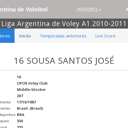
ntina de Voleibol
2010/2011
Liga Argentina de Voley A1 2010-2011
dores
Media
Temporadas anteriores
Live Score
16 SOUSA SANTOS JOSÉ
16
UPCN Voley Club
Middle-blocker
207
miento
17/10/1987
miento
Brasil
(Brasil)
deportiva
BRA
oqueo
350
aque
335