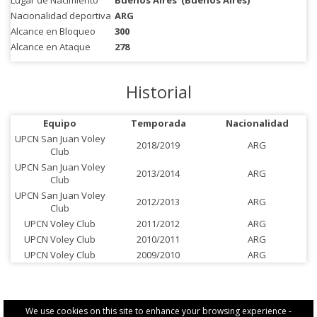
Lugar de Nacimiento
Buenos Aires
(Buenos Aires)
Nacionalidad deportiva
ARG
Alcance en Bloqueo
300
Alcance en Ataque
278
Historial
Equipo
Temporada
Nacionalidad
UPCN San Juan Voley
2018/2019
ARG
Club
UPCN San Juan Voley
2013/2014
ARG
Club
UPCN San Juan Voley
2012/2013
ARG
Club
UPCN Voley Club
2011/2012
ARG
UPCN Voley Club
2010/2011
ARG
UPCN Voley Club
2009/2010
ARG
We use cookies on this site to enhance your browsing experience -