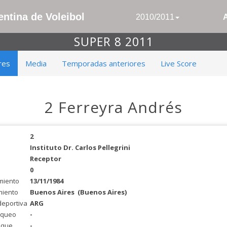
ntina de Voleibol
2010/2011
SUPER 8 2011
res
Media
Temporadas anteriores
Live Score
2 Ferreyra Andrés
2
Instituto Dr. Carlos Pellegrini
Receptor
0
miento
13/11/1984
miento
Buenos Aires
(Buenos Aires)
deportiva
ARG
oqueo
-
aque
-