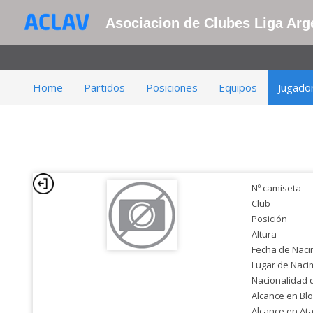
Asociacion de Clubes Liga Arge
Home
Partidos
Posiciones
Equipos
Jugado
Nº camiseta
Club
Posición
Altura
Fecha de Naci
Lugar de Naci
Nacionalidad 
Alcance en Bl
Alcance en At