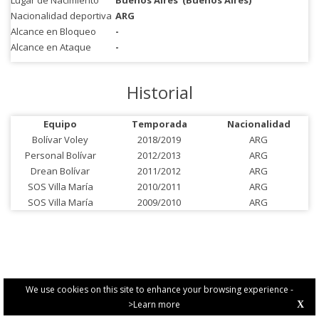
Lugar de Nacimiento
Buenos Aires
(Buenos Aires)
Nacionalidad deportiva
ARG
Alcance en Bloqueo
-
Alcance en Ataque
-
Historial
Equipo
Temporada
Nacionalidad
Bolívar Voley
2018/2019
ARG
Personal Bolívar
2012/2013
ARG
Drean Bolívar
2011/2012
ARG
SOS Villa María
2010/2011
ARG
SOS Villa María
2009/2010
ARG
We use cookies on this site to enhance your browsing experience -
>Learn more
X
PRIVACY POLICY