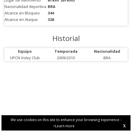
Lugar de Nacimiento
Brasil
(Brasil)
Nacionalidad deportiva
BRA
Alcance en Bloqueo
344
Alcance en Ataque
328
Historial
Equipo
Temporada
Nacionalidad
UPCN Voley Club
2009/2010
BRA
We use cookies on this site to enhance your browsing experience -
>Learn more
X
PRIVACY POLICY