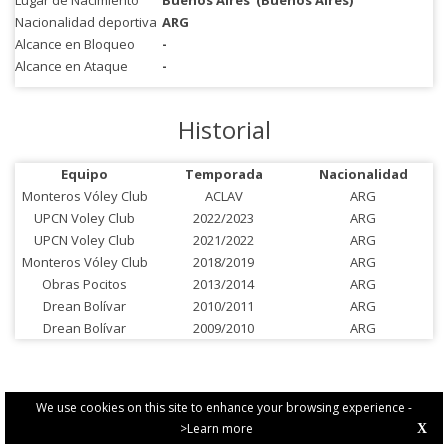
Lugar de Nacimiento
Buenos Aires
(Buenos Aires)
Nacionalidad deportiva
ARG
Alcance en Bloqueo
-
Alcance en Ataque
-
Historial
Equipo
Temporada
Nacionalidad
Monteros Vóley Club
ACLAV
ARG
UPCN Voley Club
2022/2023
ARG
UPCN Voley Club
2021/2022
ARG
Monteros Vóley Club
2018/2019
ARG
Obras Pocitos
2013/2014
ARG
Drean Bolívar
2010/2011
ARG
Drean Bolívar
2009/2010
ARG
We use cookies on this site to enhance your browsing experience -
>Learn more
X
PRIVACY POLICY