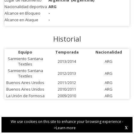
Lugar de Nacimiento
Argentina
(Argentina)
Nacionalidad deportiva
ARG
Alcance en Bloqueo
-
Alcance en Ataque
-
Historial
Equipo
Temporada
Nacionalidad
Sarmiento Santana
2013/2014
ARG
Textiles
Sarmiento Santana
2012/2013
ARG
Textiles
Buenos Aires Unidos
2011/2012
ARG
Buenos Aires Unidos
2010/2011
ARG
La Unión de Formosa
2009/2010
ARG
We use cookies on this site to enhance your browsing experience -
>Learn more
X
PRIVACY POLICY