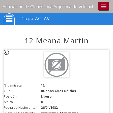
Togg
Asociacion de Clubes Liga Argentina de Voleibol
navig
Copa ACLAV
12 Meana Martín
Nº camiseta
12
Club
Buenos Aires Unidos
Posición
Líbero
Altura
0
Fecha de Nacimiento
26/04/1982