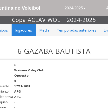
ntina de Voleibol
2024/2025
Copa ACLAV WOLFI 2024-2025
uipos
Jugadores
Media
Temporadas anteriores
Li
6 GAZABA BAUTISTA
6
Waiwen Voley Club
Opuesto
0
miento
17/11/2001
miento
ARG
deportiva
ARG
oqueo
-
aque
-