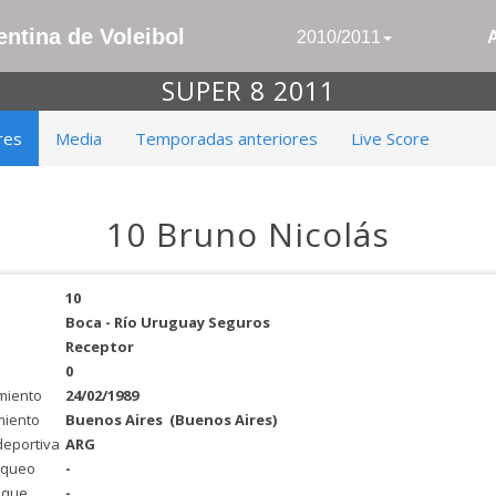
ntina de Voleibol
2010/2011
SUPER 8 2011
res
Media
Temporadas anteriores
Live Score
10 Bruno Nicolás
10
Boca - Río Uruguay Seguros
Receptor
0
miento
24/02/1989
miento
Buenos Aires
(Buenos Aires)
deportiva
ARG
oqueo
-
aque
-