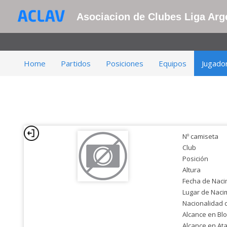
Asociacion de Clubes Liga Arge
Home
Partidos
Posiciones
Equipos
Jugado
Nº camiseta
Club
Posición
Altura
Fecha de Naci
Lugar de Naci
Nacionalidad 
Alcance en Bl
Alcance en At