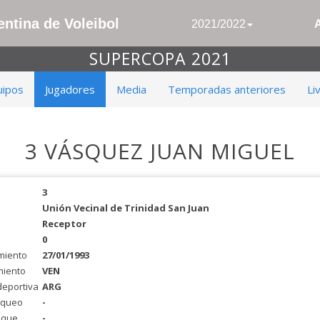
ntina de Voleibol
2021/2022
SUPERCOPA 2021
uipos
Jugadores
Media
Temporadas anteriores
Li
3 VÁSQUEZ JUAN MIGUEL
3
Unión Vecinal de Trinidad San Juan
Receptor
0
miento
27/01/1993
miento
VEN
deportiva
ARG
oqueo
-
aque
-