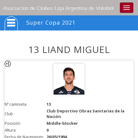
Togg
Asociacion de Clubes Liga Argentina de Voleibol
navig
Super Copa 2021
13 LIAND MIGUEL
Nº camiseta
13
Club Deportivo Obras Sanitarias de la
Club
Nación
Posición
Middle-blocker
Altura
0
Fecha de Nacimiento
26/05/1994