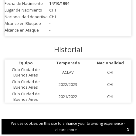
Fecha de Nacimiento
14/10/1994
Lugar de Nacimiento
CHI
Nacionalidad deportiva
CHI
Alcance en Bloqueo
-
Alcance en Ataque
-
Historial
Equipo
Temporada
Nacionalidad
Club Ciudad de
ACLAV
CHI
Buenos Aires
Club Ciudad de
2022/2023
CHI
Buenos Aires
Club Ciudad de
2021/2022
CHI
Buenos Aires
We use cookies on this site to enhance your browsing experience -
>Learn more
X
PRIVACY POLICY