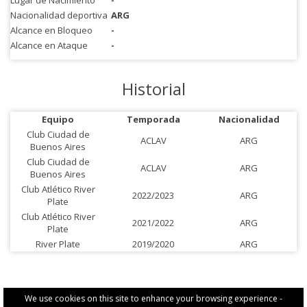
Lugar de Nacimiento
-
Nacionalidad deportiva
ARG
Alcance en Bloqueo
-
Alcance en Ataque
-
Historial
Equipo
Temporada
Nacionalidad
Club Ciudad de
ACLAV
ARG
Buenos Aires
Club Ciudad de
ACLAV
ARG
Buenos Aires
Club Atlético River
2022/2023
ARG
Plate
Club Atlético River
2021/2022
ARG
Plate
River Plate
2019/2020
ARG
We use cookies on this site to enhance your browsing experience -