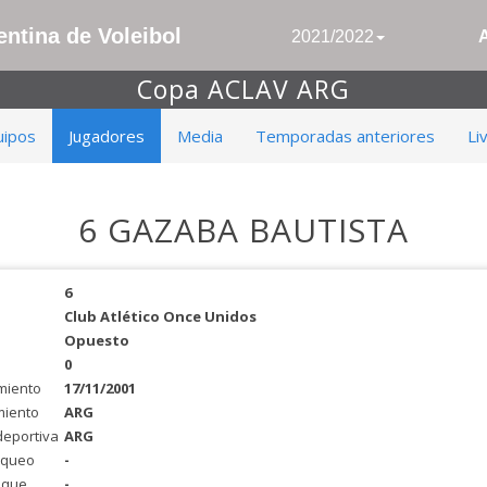
ntina de Voleibol
2021/2022
Copa ACLAV ARG
uipos
Jugadores
Media
Temporadas anteriores
Li
6 GAZABA BAUTISTA
6
Club Atlético Once Unidos
Opuesto
0
miento
17/11/2001
miento
ARG
deportiva
ARG
oqueo
-
aque
-