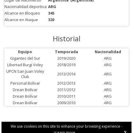
Lugar de Nacimiento
Argentina
(Argentina)
Nacionalidad deportiva
ARG
Alcance en Bloqueo
345
Alcance en Ataque
320
Historial
Equipo
Temporada
Nacionalidad
Gigantes del Sur
2019/2020
ARG
Libertad Burgi Voley
2018/2019
ARG
UPCN San Juan Voley
2013/2014
ARG
Club
Personal Bolívar
2012/2013
ARG
Drean Bolívar
2011/2012
ARG
Drean Bolívar
2010/2011
ARG
Drean Bolívar
2009/2010
ARG
We use cookies on this site to enhance your browsing experience -
>Learn more
X