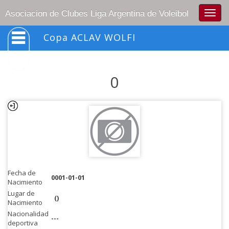
Togg
Asociacion de Clubes Liga Argentina de Voleibol
navig
Copa ACLAV WOLFI
0
Fecha de
0001-01-01
Nacimiento
Lugar de
()
Nacimiento
Nacionalidad
---
deportiva