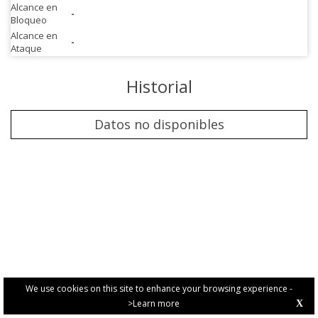
Alcance en
-
Bloqueo
Alcance en
-
Ataque
Historial
Datos no disponibles
We use cookies on this site to enhance your browsing experience -
>Learn more
X
PRIVACY POLICY