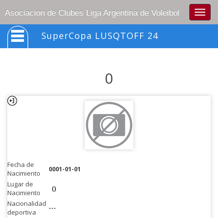
Togg
Asociacion de Clubes Liga Argentina de Voleibol
navig
SuperCopa LUSQTOFF 24
0
Fecha de
0001-01-01
Nacimiento
Lugar de
()
Nacimiento
Nacionalidad
---
deportiva