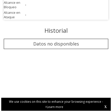
Alcance en
-
Bloqueo
Alcance en
-
Ataque
Historial
Datos no disponibles
We use cookies on this site to enhance your browsing experience -
>Learn more
X
PRIVACY POLICY