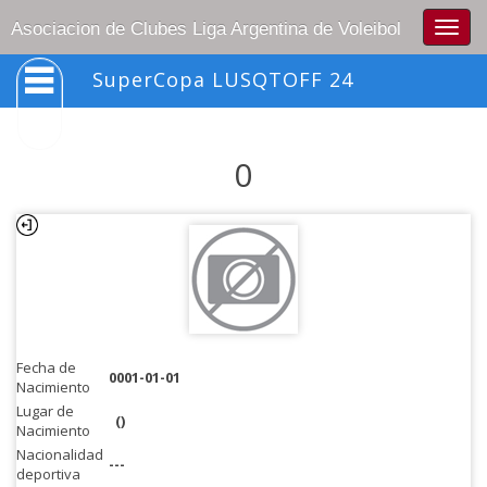
Togg
Asociacion de Clubes Liga Argentina de Voleibol
navig
SuperCopa LUSQTOFF 24
0
Fecha de
0001-01-01
Nacimiento
Lugar de
()
Nacimiento
Nacionalidad
---
deportiva