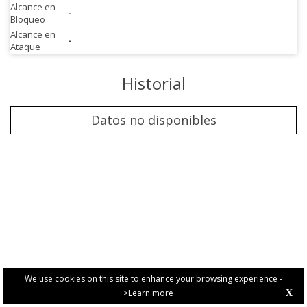
Alcance en
-
Bloqueo
Alcance en
-
Ataque
Historial
Datos no disponibles
We use cookies on this site to enhance your browsing experience -
>Learn more
X
PRIVACY POLICY