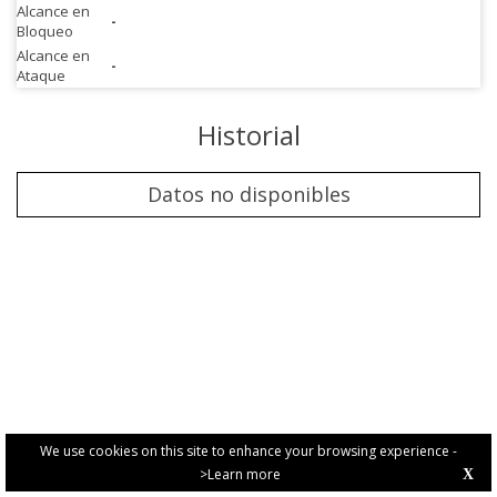
Alcance en
-
Bloqueo
Alcance en
-
Ataque
Historial
Datos no disponibles
We use cookies on this site to enhance your browsing experience -
>Learn more
X
PRIVACY POLICY