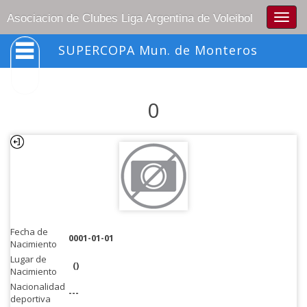
Togg
Asociacion de Clubes Liga Argentina de Voleibol
navig
SUPERCOPA Mun. de Monteros
0
Fecha de
0001-01-01
Nacimiento
Lugar de
()
Nacimiento
Nacionalidad
---
deportiva