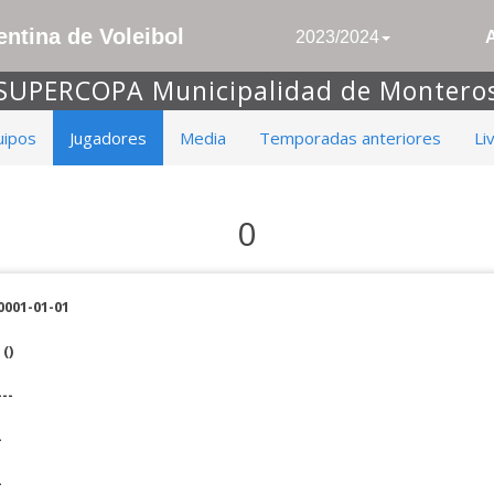
ntina de Voleibol
2023/2024
SUPERCOPA Municipalidad de Montero
uipos
Jugadores
Media
Temporadas anteriores
Li
0
0001-01-01
()
---
-
-