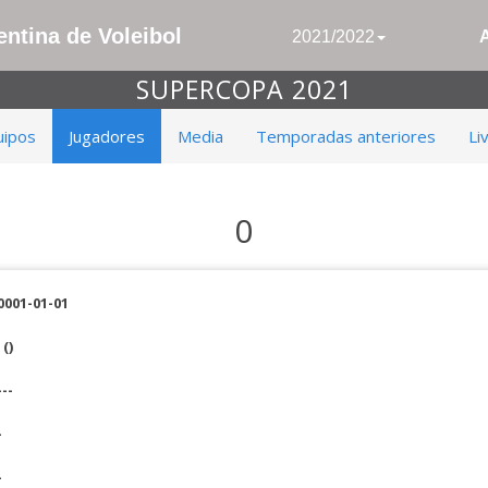
ntina de Voleibol
2021/2022
SUPERCOPA 2021
uipos
Jugadores
Media
Temporadas anteriores
Li
0
0001-01-01
()
---
-
-