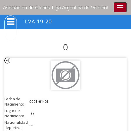
Togg
Asociacion de Clubes Liga Argentina de Voleibol
navig
LVA 19-20
0
Fecha de
0001-01-01
Nacimiento
Lugar de
()
Nacimiento
Nacionalidad
---
deportiva