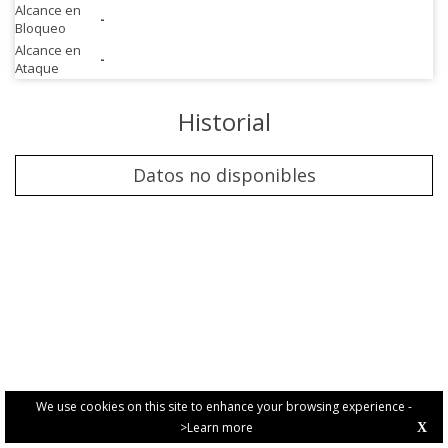
Alcance en
-
Bloqueo
Alcance en
-
Ataque
Historial
Datos no disponibles
We use cookies on this site to enhance your browsing experience -
>Learn more
X
PRIVACY POLICY