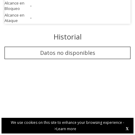
Alcance en
-
Bloqueo
Alcance en
-
Ataque
Historial
Datos no disponibles
We use cookies on this site to enhance your browsing experience -
>Learn more
X
PRIVACY POLICY