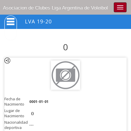
Togg
Asociacion de Clubes Liga Argentina de Voleibol
navig
LVA 19-20
0
Fecha de
0001-01-01
Nacimiento
Lugar de
()
Nacimiento
Nacionalidad
---
deportiva