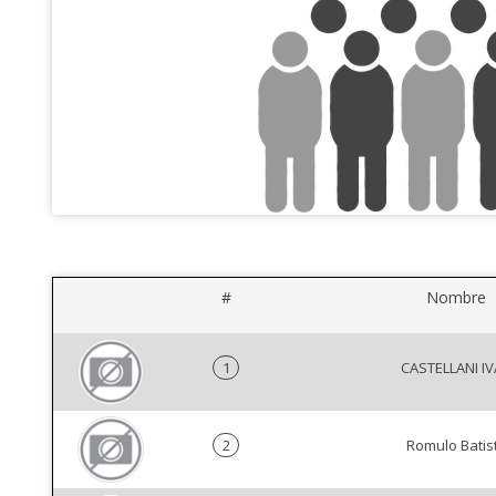
#
Nombre
1
CASTELLANI I
2
Romulo Batis