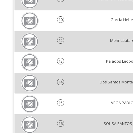
10
García Hebe
12
Mohr Lautar
13
Palacios Leopo
14
Dos Santos Montei
15
VEGA PABL
16
SOUSA SANTOS 