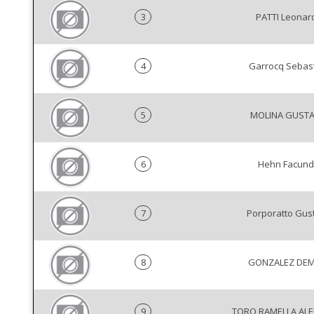
3
PATTI Leonar
4
Garrocq Sebas
5
MOLINA GUST
6
Hehn Facun
7
Porporatto Gus
8
GONZALEZ DEM
9
TORO RAMELLA AL