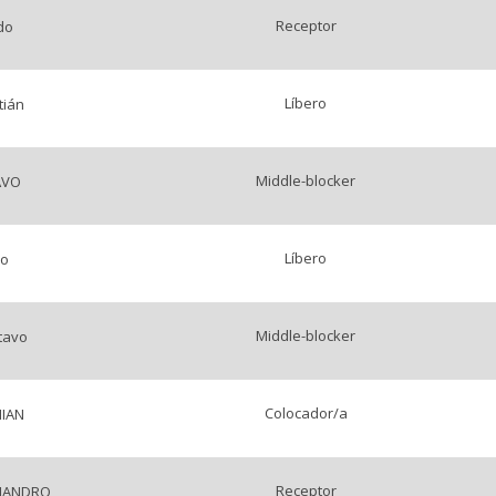
Receptor
do
Líbero
tián
Middle-blocker
AVO
Líbero
do
Middle-blocker
tavo
Colocador/a
IAN
Receptor
EJANDRO