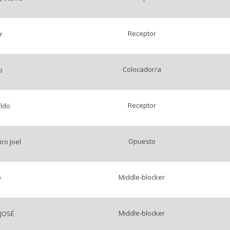
Receptor
r
Colocador/a
o
Receptor
ldo
Opuesto
ro Joel
Middle-blocker
O
Middle-blocker
JOSÉ