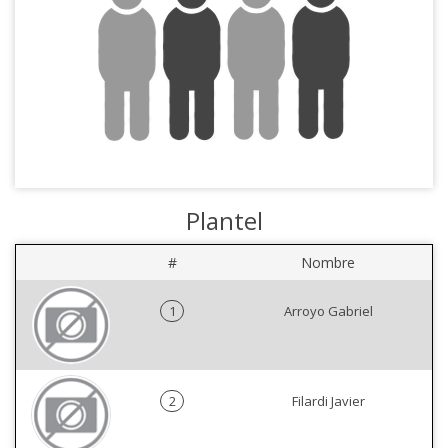
Plantel
#
Nombre
1
Arroyo Gabriel
2
Filardi Javier