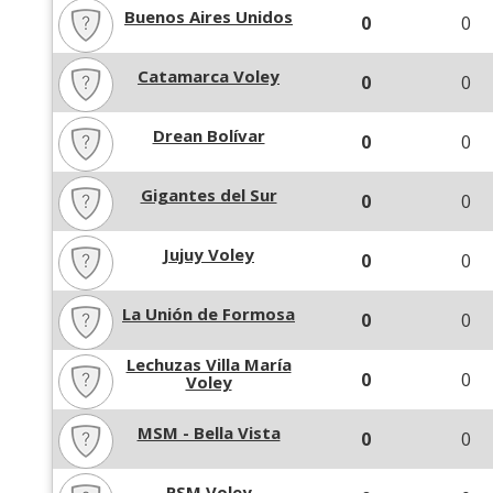
Buenos Aires Unidos
0
0
Catamarca Voley
0
0
Drean Bolívar
0
0
Gigantes del Sur
0
0
Jujuy Voley
0
0
La Unión de Formosa
0
0
Lechuzas Villa María
0
0
Voley
MSM - Bella Vista
0
0
PSM Voley