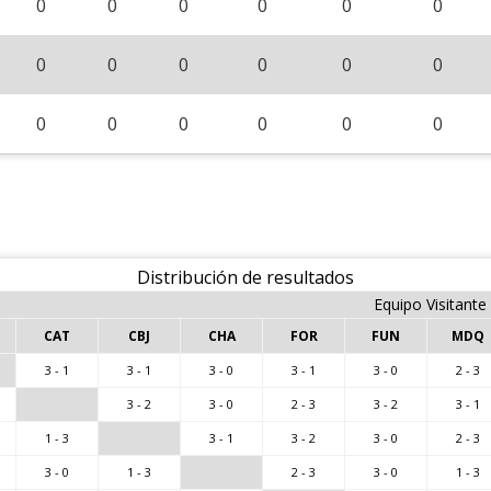
0
0
0
0
0
0
0
0
0
0
0
0
0
0
0
0
0
0
Distribución de resultados
Equipo Visitante
CAT
CBJ
CHA
FOR
FUN
MDQ
3 - 1
3 - 1
3 - 0
3 - 1
3 - 0
2 - 3
3 - 2
3 - 0
2 - 3
3 - 2
3 - 1
1 - 3
3 - 1
3 - 2
3 - 0
2 - 3
3 - 0
1 - 3
2 - 3
3 - 0
1 - 3