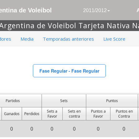
ntina de Voleibol
2011/2012
 Argentina de Voleibol Tarjeta Nativa N
dores
Media
Temporadas anteriores
Live Score
Fase Regular - Fase Regular
Partidos
Sets
Puntos
Sets a
Sets en
Puntos a
Puntos en
Ganados
Perdidos
Favor
contra
Favor
Contra
0
0
0
0
0
0