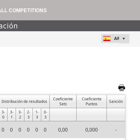
ALL COMPETITIONS
ación
Coeficiente
Coeficiente
Distribución de resultados
Sanción
Sets
Puntos
3-
3-
3-
2-
1-
0-
0
1
2
3
3
3
0
0
0
0
0
0
0,00
0,000
-