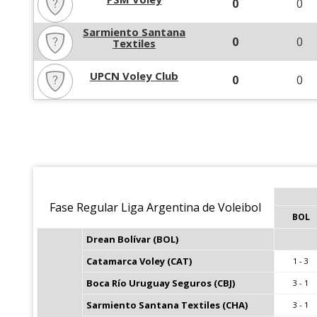
0
0
Sarmiento Santana
0
0
Textiles
UPCN Voley Club
0
0
Fase Regular Liga Argentina de Voleibol
BOL
Drean Bolívar (BOL)
Catamarca Voley (CAT)
1 - 3
Boca Río Uruguay Seguros (CBJ)
3 - 1
Sarmiento Santana Textiles (CHA)
3 - 1