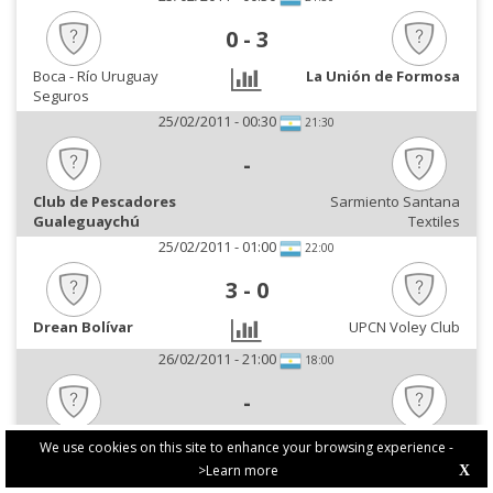
0
-
3
Boca - Río Uruguay
La Unión de Formosa
Seguros
25/02/2011 - 00:30
21:30
-
Club de Pescadores
Sarmiento Santana
Gualeguaychú
Textiles
25/02/2011 - 01:00
22:00
3
-
0
Drean Bolívar
UPCN Voley Club
26/02/2011 - 21:00
18:00
-
Club de Pescadores
La Unión de Formosa
We use cookies on this site to enhance your browsing experience -
Gualeguaychú
>Learn more
X
PRIVACY POLICY
27/02/2011 - 00:30
21:30