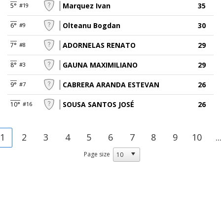
Marquez Ivan
35
5°
#19
Olteanu Bogdan
30
6°
#9
ADORNELAS RENATO
29
7°
#8
GAUNA MAXIMILIANO
29
8°
#3
CABRERA ARANDA ESTEVAN
26
9°
#7
SOUSA SANTOS JOSÉ
26
10°
#16
1
2
3
4
5
6
7
8
9
10
..
Page size