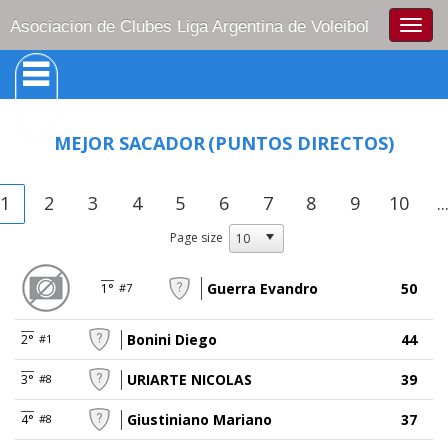
Togg
Asociacion de Clubes Liga Argentina de Voleibol
navig
MEJOR SACADOR
(PUNTOS DIRECTOS)
1
2
3
4
5
6
7
8
9
10
..
Page size
Guerra Evandro
50
1°
#7
Bonini Diego
44
2°
#1
URIARTE NICOLAS
39
3°
#8
Giustiniano Mariano
37
4°
#8