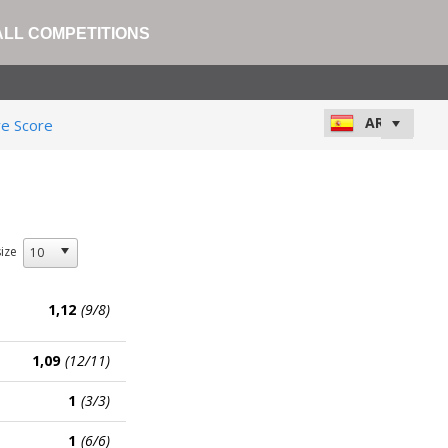
ALL COMPETITIONS
ve Score
ize
1,12
(9/8)
1,09
(12/11)
1
(3/3)
1
(6/6)