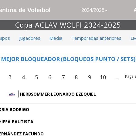
ntina de Voleibol
2024/2025
Copa ACLAV WOLFI 2024-2025
uipos
Jugadores
Media
Temporadas anteriores
Li
MEJOR BLOQUEADOR
(BLOQUEOS PUNTO / SETS)
3
4
5
6
7
8
9
10
...
Page s
HERBSOMMER LEONARDO EZEQUIEL
ORIA RODRIGO
HIESA BAUTISTA
ERNÁNDEZ FACUNDO