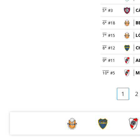
C
5°
#3
B
6°
#18
L
7°
#15
C
8°
#12
A
9°
#11
M
10°
#5
1
2