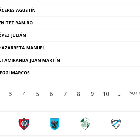
ÁCERES AGUSTÍN
ENITEZ RAMIRO
ÓPEZ JULIÁN
HAZARRETA MANUEL
LTAMIRANDA JUAN MARTÍN
EGGI MARCOS
3
4
5
6
7
8
9
10
...
Page s