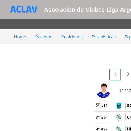
Asociacion de Clubes Liga Arge
Home
Partidos
Posiciones
Estadísticas
Eq
1
2
1°
#17
S
2°
#17
C
3°
#6
H
4°
#22