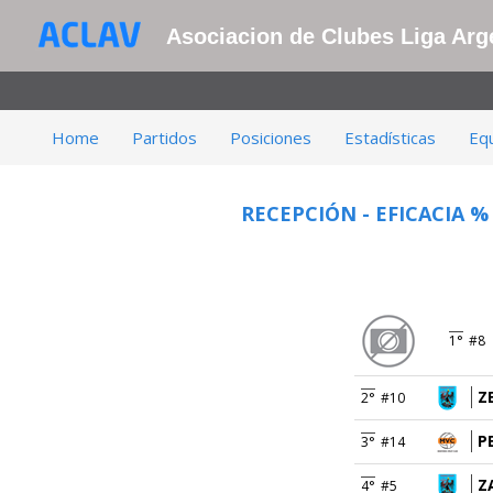
Asociacion de Clubes Liga Arge
Home
Partidos
Posiciones
Estadísticas
Eq
RECEPCIÓN - EFICACIA %
1°
#8
Z
2°
#10
P
3°
#14
Z
4°
#5