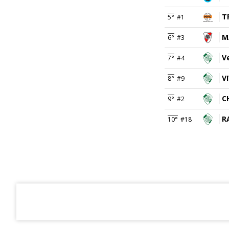
T
5°
#1
M
6°
#3
V
7°
#4
V
8°
#9
C
9°
#2
R
10°
#18