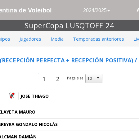
ntina de Voleibol
2024/2025
SuperCopa LUSQTOFF 24
uipos
Jugadores
Media
Temporadas anteriores
Li
(RECEPCIÓN PERFECTA + RECEPCIÓN POSITIVA) /
1
2
Page size
JOSE THIAGO
ELAYETA MAURO
EREYRA GONZALO NICOLÁS
ALCMAN DAMIÁN