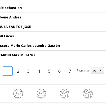
ole Sebastian
ibone Andrés
OUSA SANTOS JOSÉ
ell Lucas
issera Merlo Carlos Leandro Gastón
CARPIN MAXIMILIANO
1
2
3
4
5
6
7
Page size