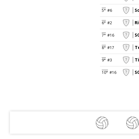
S
5°
#6
R
6°
#2
S
7°
#16
T
8°
#17
T
9°
#3
S
10°
#16