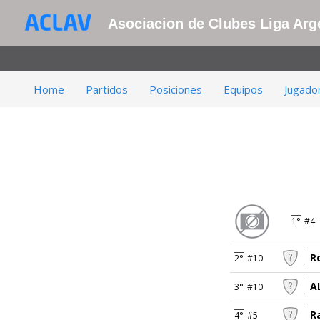
Asociacion de Clubes Liga Arge
Home
Partidos
Posiciones
Equipos
Jugado
1°
#4
R
2°
#10
A
3°
#10
R
4°
#5