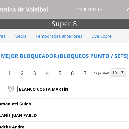
ntina de Voleibol
2009/2010
Super 8
res
Media
Temporadas anteriores
Live Score
MEJOR BLOQUEADOR
(BLOQUEOS PUNTO / SETS)
1
2
3
4
5
6
7
Page size
BLANCO COSTA MARTÍN
omanutti Guido
LANÍS JUAN PABLO
adtke Andre