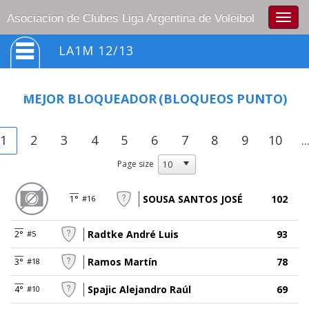
Togg
Asociacion de Clubes Liga Argentina de Voleibol
navig
LA1M 12/13
MEJOR BLOQUEADOR
(BLOQUEOS PUNTO)
1
2
3
4
5
6
7
8
9
10
..
Page size
SOUSA SANTOS JOSÉ
102
1°
#16
Radtke André Luis
93
2°
#5
Ramos Martín
78
3°
#18
Spajic Alejandro Raúl
69
4°
#10