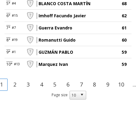
BLANCO COSTA MARTÍN
68
5°
#4
Imhoff Facundo Javier
62
6°
#15
Guerra Evandro
61
7°
#7
Romanutti Guido
60
8°
#19
GUZMÁN PABLO
59
9°
#1
Marquez Ivan
59
10°
#13
1
2
3
4
5
6
7
8
9
10
..
Page size